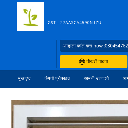
GST : 27AASCA4590N1ZU
आम्हाला कॉल करा now :
08045476
चौकशी पाठवा
मुखपृष्ठ
कंपनी प्रोफाइल
आमची उत्पादने
आम