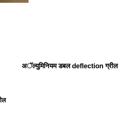
अॅल्युमिनियम डबल deflection ग्रील
शील